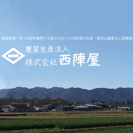
新着情報一覧 | 京都市亀岡で九条ネギなどの京野菜の生産・販売は農業法人西陣屋