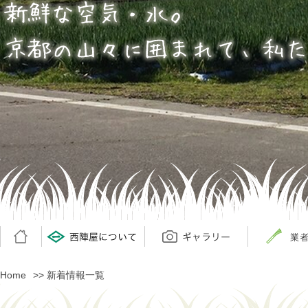
ホーム
ホーム
西陣屋について
西陣屋について
ギャラリー
ギャラリー
個人販売
個人販売
Home
>> 新着情報一覧