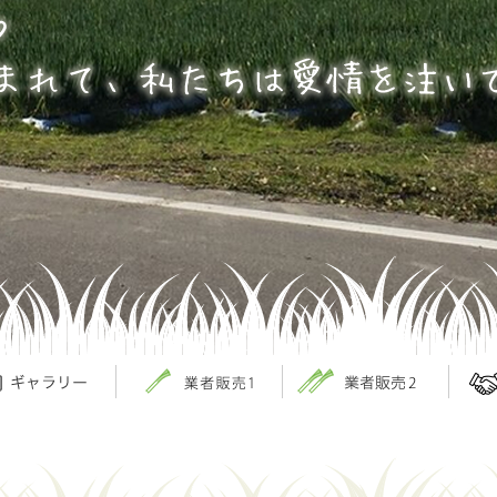
リー
リー
個人販売
個人販売
業者販売
業者販売
採用情
採用情